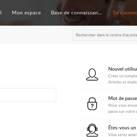
l
Mon espace
Base de connaissances
Se conne
Nouvel utilis
Créer un compte 
Articles et imp
Mot de passe
Nous vous enverr
passe sur votre 
Êtes-vous un
Vous serez amené