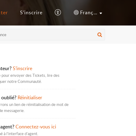
cter
S’inscrire
Français (France)
ateur?
S’inscrire
pour envoyer des Tickets, lire des
liquer notre Communauté.
 oublié?
Réinitialiser
ons un lien de réinitialisation de mot de
de messagerie.
 agent?
Connectez-vous ici
 à l’interface d’agent.